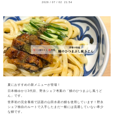
2026
/
07
/
02 21:54
夏におすすめの新メニューが登場！
日本橋ゆかり3代目、野永シェフ考案の「鰻のひつまぶし風うど
ん」です。
世界初の完全養殖で話題の山田水産の鰻を使用しています！野永
シェフ独自のルートで入手したまだ一般には流通していない希少
な鰻です。