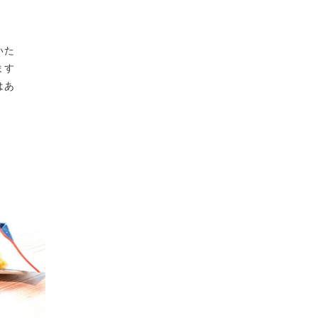
いた
ます
はあ