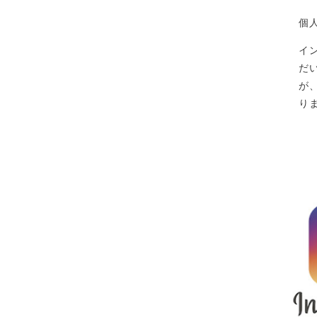
個
イ
だ
が
り