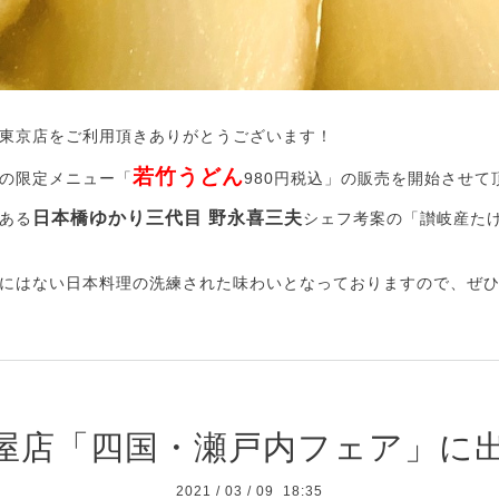
東京店をご利用頂きありがとうございます！
若竹うどん
の限定メニュー「
980円税込」の販売を開始させて
日本橋ゆかり三代目 野永喜三夫
ある
シェフ考案の「讃岐産た
にはない日本料理の洗練された味わいとなっておりますので、ぜ
屋店「四国・瀬戸内フェア」に
2021
/
03
/
09 18:35