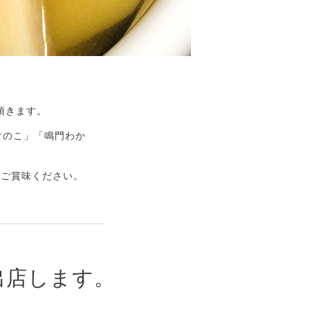
頂きます。
けのこ」「鳴門わか
ひご賞味ください。
出店します。