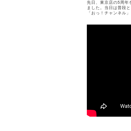
5
先日、東京店の
周年
ました。当日は普段と
「おっ！チャンネル」