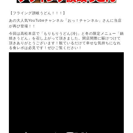
【フライング讃岐うどん！！！】
あの大人気YouTubeチャンネル「おっ！チャンネル」さんに当店
が再び登場！！
(
)
今回は高松本店で「もりもりうどん
冷
」と冬の限定メニュー「鍋
焼きうどん」を召し上がって頂きました。閉店間際に駆けつけて
頂きありがとうございます！観ているだけて幸せな気持ちになれ
る食レポは必見です！ぜひご覧ください！