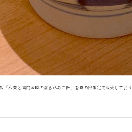
飯「和栗と鳴門金時の炊き込みご飯」を昼の部限定で販売してお