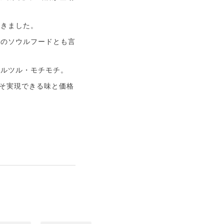
頂きました。
県のソウルフードとも言
ツルツル・モチモチ。
こそ実現できる味と価格