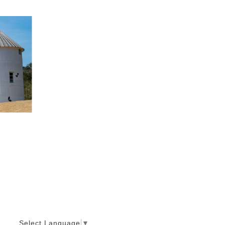
Select Language
▼