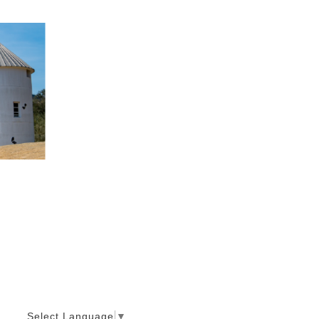
Select Language
▼